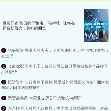
巨富配资 昔日的于和伟、马伊琍、咏梅在一
起合影留念，美好的回忆
弘盛配资 香港大埔火灾：明火尚未扑灭，住宅内部搜救仍
1
在进行
金鑫优配 天奥电子：目前公司低轨卫星领域相关产品收入
2
占比较低
恒运资本 步行者签下蒙特·莫里斯的背后意义何在？面对老
3
东家太阳遭遇完败解析
聚宏鑫操盘 50家北交所公司接受机构调研
4
永之胜 忍无可忍无须再忍，中国拿出最强硬的手段，对高
5