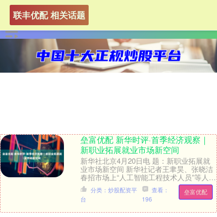
联丰优配 相关话题
垒富优配 新华时评·首季经济观察｜
新职业拓展就业市场新空间
新华社北京4月20日电 题：新职业拓展就
业市场新空间 新华社记者王聿昊、张晓洁
春招市场上“人工智能工程技术人员”等人工
智能产业链技术岗位需求旺盛，景点里越
分类：炒股配资平
查看：
垒富优配
来越....
台
196