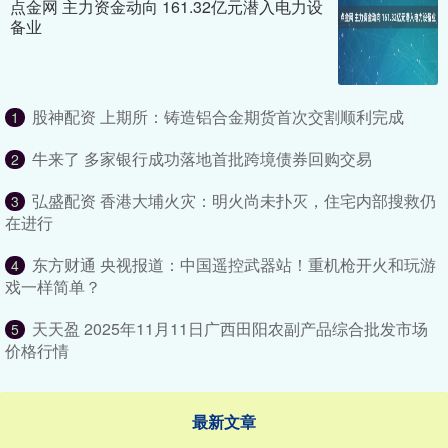
点金网 主力资金动向 161.32亿元潜入电力设
备业
股神配资 上期所：铸造铝合金期货首次交割顺利完成
1
牛来了 多家银行成功落地首批跨境债券回购交易
2
弘盛配资 香港大埔火灾：明火尚未扑灭，住宅内部搜救仍
3
在进行
东方财通 央视报道：中国遥控武器站！重机枪开火和玩游
4
戏一样简单？
天天盈 2025年11月11日广西田阳农副产品综合批发市场
5
价格行情
最新文章