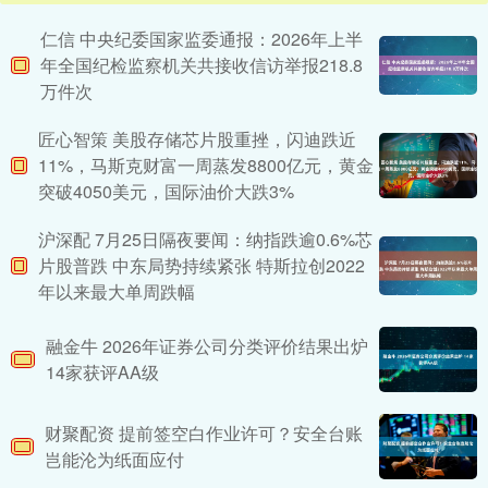
仁信 中央纪委国家监委通报：2026年上半
年全国纪检监察机关共接收信访举报218.8
万件次
匠心智策 美股存储芯片股重挫，闪迪跌近
11%，马斯克财富一周蒸发8800亿元，黄金
突破4050美元，国际油价大跌3%
沪深配 7月25日隔夜要闻：纳指跌逾0.6%芯
片股普跌 中东局势持续紧张 特斯拉创2022
年以来最大单周跌幅
融金牛 2026年证券公司分类评价结果出炉
14家获评AA级
财聚配资 提前签空白作业许可？安全台账
岂能沦为纸面应付