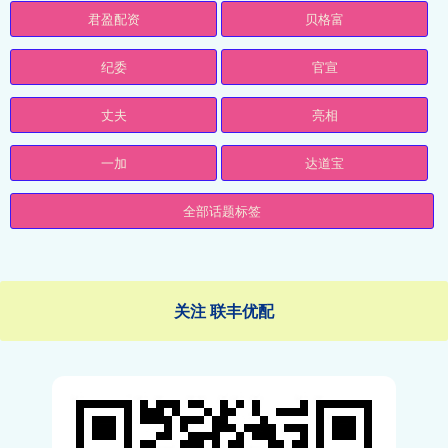
君盈配资
贝格富
纪委
官宣
丈夫
亮相
一加
达道宝
全部话题标签
关注 联丰优配