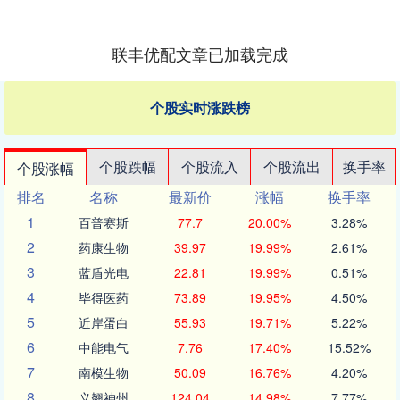
联丰优配文章已加载完成
个股实时涨跌榜
个股跌幅
个股流入
个股流出
换手率
个股涨幅
排名
名称
最新价
涨幅
换手率
1
百普赛斯
77.7
20.00%
3.28%
2
药康生物
39.97
19.99%
2.61%
3
蓝盾光电
22.81
19.99%
0.51%
4
毕得医药
73.89
19.95%
4.50%
5
近岸蛋白
55.93
19.71%
5.22%
6
中能电气
7.76
17.40%
15.52%
7
南模生物
50.09
16.76%
4.20%
8
义翘神州
124.04
14.98%
7.77%