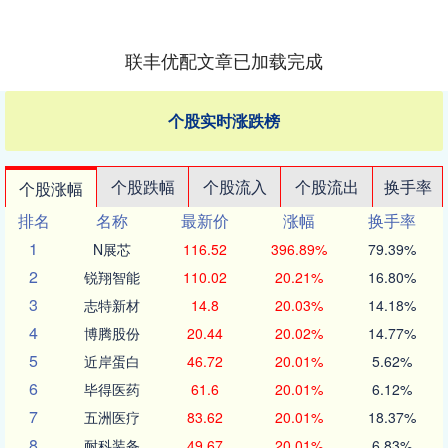
联丰优配文章已加载完成
个股实时涨跌榜
个股跌幅
个股流入
个股流出
换手率
个股涨幅
排名
名称
最新价
涨幅
换手率
1
N展芯
116.52
396.89%
79.39%
2
锐翔智能
110.02
20.21%
16.80%
3
志特新材
14.8
20.03%
14.18%
4
博腾股份
20.44
20.02%
14.77%
5
近岸蛋白
46.72
20.01%
5.62%
6
毕得医药
61.6
20.01%
6.12%
7
五洲医疗
83.62
20.01%
18.37%
8
耐科装备
49.67
20.01%
6.83%