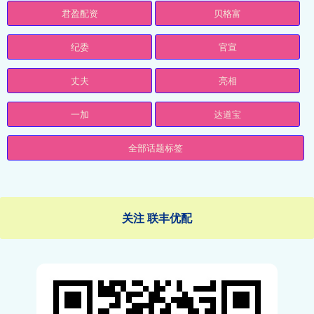
君盈配资
贝格富
纪委
官宣
丈夫
亮相
一加
达道宝
全部话题标签
关注 联丰优配