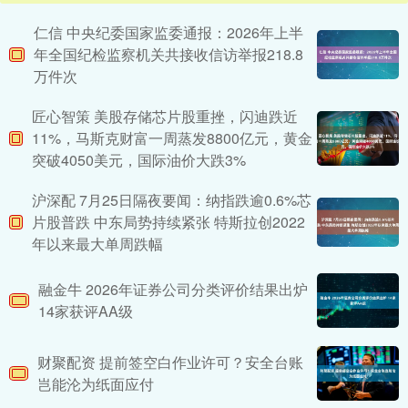
仁信 中央纪委国家监委通报：2026年上半
年全国纪检监察机关共接收信访举报218.8
万件次
匠心智策 美股存储芯片股重挫，闪迪跌近
11%，马斯克财富一周蒸发8800亿元，黄金
突破4050美元，国际油价大跌3%
沪深配 7月25日隔夜要闻：纳指跌逾0.6%芯
片股普跌 中东局势持续紧张 特斯拉创2022
年以来最大单周跌幅
融金牛 2026年证券公司分类评价结果出炉
14家获评AA级
财聚配资 提前签空白作业许可？安全台账
岂能沦为纸面应付