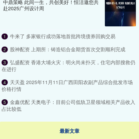
中鼎策略 此间一生，共创美好！恒洁邀您共
赴2025广州设计周
牛来了 多家银行成功落地首批跨境债券回购交易
1
股神配资 上期所：铸造铝合金期货首次交割顺利完成
2
弘盛配资 香港大埔火灾：明火尚未扑灭，住宅内部搜救仍
3
在进行
天天盈 2025年11月11日广西田阳农副产品综合批发市场
4
价格行情
金鑫优配 天奥电子：目前公司低轨卫星领域相关产品收入
5
占比较低
最新文章