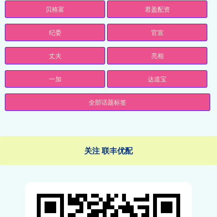
贝格富
君盈配资
纪委
官宣
丈夫
亮相
一加
达道宝
全部话题标签
关注 联丰优配