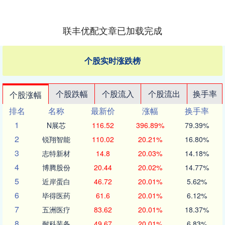
联丰优配文章已加载完成
个股实时涨跌榜
个股跌幅
个股流入
个股流出
换手率
个股涨幅
排名
名称
最新价
涨幅
换手率
1
N展芯
116.52
396.89%
79.39%
2
锐翔智能
110.02
20.21%
16.80%
3
志特新材
14.8
20.03%
14.18%
4
博腾股份
20.44
20.02%
14.77%
5
近岸蛋白
46.72
20.01%
5.62%
6
毕得医药
61.6
20.01%
6.12%
7
五洲医疗
83.62
20.01%
18.37%
8
耐科装备
49.67
20.01%
6.83%