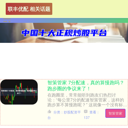
联丰优配 相关话题
智策管家 7分配速，真的算慢跑吗？
跑步圈的争议来了！
在跑圈里，常常能听到跑友们热烈讨
论：“每公里7分的配速智策管家，这样的
跑步算不算慢跑呢？” 这就像一个没有标准
答案的谜题，引得大家争论不休。 慢和快
分类：炒股配资平
查看：
智策管家
的定义，在跑....
台
137