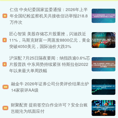
仁信 中央纪委国家监委通报：2026年上半
年全国纪检监察机关共接收信访举报218.8
万件次
匠心智策 美股存储芯片股重挫，闪迪跌近
11%，马斯克财富一周蒸发8800亿元，黄金
突破4050美元，国际油价大跌3%
沪深配 7月25日隔夜要闻：纳指跌逾0.6%芯
片股普跌 中东局势持续紧张 特斯拉创2022
年以来最大单周跌幅
融金牛 2026年证券公司分类评价结果出炉
14家获评AA级
财聚配资 提前签空白作业许可？安全台账
岂能沦为纸面应付