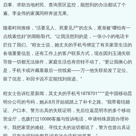
启事、求助当地村民、查询景区监控，能想到的办法都试了个
遍。李金伟的家属同样奔波无果。
随着时间推移，“活要见人、死要见尸”的念头，逐渐被“哪怕有一
点线索也好”的期盼取代。“让我没想到的是，一张小小的电话卡
拦住了我们。”程女士说，她丈夫的手机号绑定了有关家里生活的
各项重要信息，还有工作上的客户联系方式，现在因刘玉涌失联
导致一切都无法操作，家庭生活也有些转不动了。“更让我揪心的
是，手机卡或许藏着最后一丝线索——万一他失联前发了定位、
留了信息，补回卡说不定能找到痕迹。”
程女士告诉红星新闻，其丈夫的手机号1878701****是中国移动昆
明分公司的号码，她从8月开始就踏上了补卡之路。“我带着结婚
证、户口本、警方出具的失联证明，先后往返昆明市的多个移动
营业厅，也拨打过10086客服与投诉电话，申请特殊原因办理补
卡。我把家里的难处、寻找丈夫的迫切都说了，警方也曾出具证
明，可每次得到的都是‘没有这个流程’的答复。”