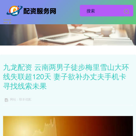
九龙配资 云南两男子徒步梅里雪山大环
线失联超120天 妻子欲补办丈夫手机卡
寻找线索未果
网站：联丰优配