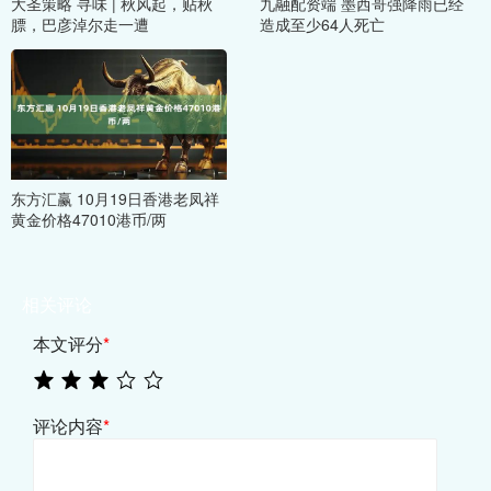
大圣策略 寻味 | 秋风起，贴秋
九融配资端 墨西哥强降雨已经
膘，巴彦淖尔走一遭
造成至少64人死亡
东方汇赢 10月19日香港老凤祥
黄金价格47010港币/两
相关评论
本文评分
*
评论内容
*