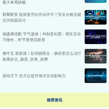
最大单周跌幅
财聚配资 提前签空白作业许可？安全台账岂能
沦为纸面应付
端盛康优配 节气漫谈｜AI创意长图：雨生百谷
万物长，时节更替启新章
擒牛宝 易君德丨彭伟丽医生：肠痉挛怎么冶疗
效果好点_肠道_饮食_按摩
鼎信天下 全方位提升海洋文化影响力
推荐资讯