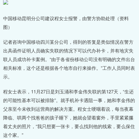
中国移动昆明分公司建议程女士报警，由警方协助处理（资料
图）
记者咨询中国移动四川某分公司，得到的答复是类似情况在警方
出具函件证明人员确实失联的情况下可以代办补卡，并有地灾失
联人员成功补卡案例。“由于各省份移动公司没有明确的文件出台
相关标准，这个还是根据各个地市自行来操作。”工作人员同时表
示。
程女士表示，11月27日是刘玉涌和李金伟失联的第127天，“生还
的可能性基本可以被排除”。就手机补卡遇阻一事，她和李金伟的
父亲至今未收到运营商的解决方案。程女士哽咽着说，每当夜幕
降临、哄两个找爸爸的孩子睡下，她就会望着窗外，手里紧紧攥
着丈夫的照片，“我只想要一张卡，要么找到他的线索，要么保住
这个家。”