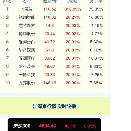
排名
名称
最新价
涨幅
换手率
1
N展芯
116.52
396.89%
79.39%
2
锐翔智能
110.02
20.21%
16.80%
3
志特新材
14.8
20.03%
14.18%
4
博腾股份
20.44
20.02%
14.77%
5
近岸蛋白
46.72
20.01%
5.62%
6
毕得医药
61.6
20.01%
6.12%
7
五洲医疗
83.62
20.01%
18.37%
8
耐科装备
49.67
20.01%
6.83%
9
一博科技
53.33
20.01%
17.26%
10
方邦股份
146.16
20.00%
7.68%
沪深京行情 实时轮播
沪深300
4694.44
北
43.13
0.93%