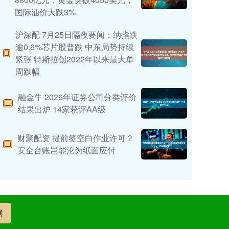
国际油价大跌3%
沪深配 7月25日隔夜要闻：纳指跌
逾0.6%芯片股普跌 中东局势持续
紧张 特斯拉创2022年以来最大单
周跌幅
融金牛 2026年证券公司分类评价
结果出炉 14家获评AA级
财聚配资 提前签空白作业许可？
安全台账岂能沦为纸面应付
网