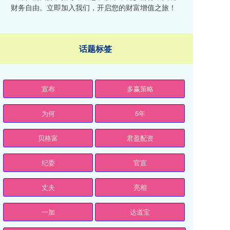
财务自由。立即加入我们，开启您的财富增值之旅！
话题标签
宣布
多赢策略
为何
5年
贝格富
君盈配资
纪委
官宣
丈夫
亮相
一加
达道宝