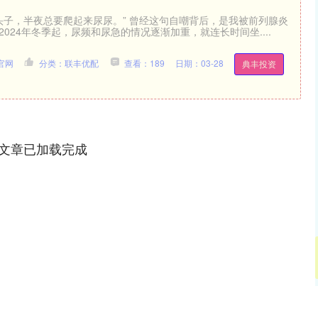
老头子，半夜总要爬起来尿尿。” 曾经这句自嘲背后，是我被前列腺炎
2024年冬季起，尿频和尿急的情况逐渐加重，就连长时间坐....
官网
分类：联丰优配
查看：189
日期：03-28
典丰投资
文章已加载完成
深证成指
14311.01
02%
200.89
1.42%