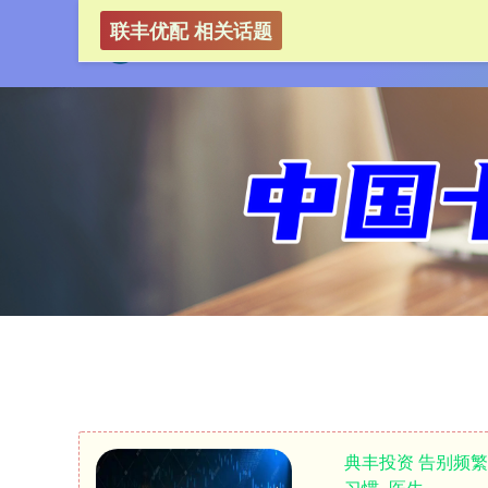
联丰优配 相关话题
典丰投资 告别频
习惯_医生