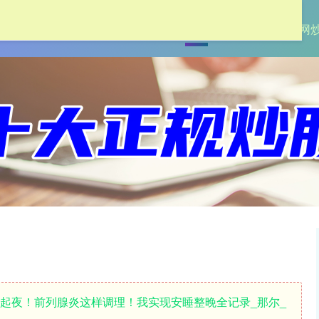
首页
联丰优配
炒股配资网
繁起夜！前列腺炎这样调理！我实现安睡整晚全记录_那尔_