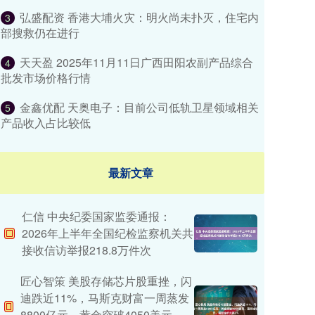
弘盛配资 香港大埔火灾：明火尚未扑灭，住宅内
3
部搜救仍在进行
天天盈 2025年11月11日广西田阳农副产品综合
4
批发市场价格行情
金鑫优配 天奥电子：目前公司低轨卫星领域相关
5
产品收入占比较低
最新文章
仁信 中央纪委国家监委通报：
2026年上半年全国纪检监察机关共
接收信访举报218.8万件次
匠心智策 美股存储芯片股重挫，闪
迪跌近11%，马斯克财富一周蒸发
8800亿元，黄金突破4050美元，