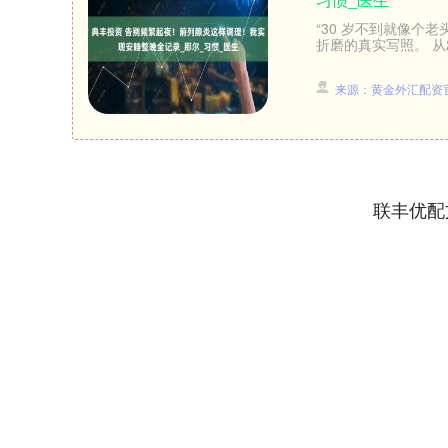
“30 岁不到就像个
折磨的真实写照。 从
来源：黄金外汇配资
联丰优配
上证指数
3940.04
.40
2.13%
39.68
1.