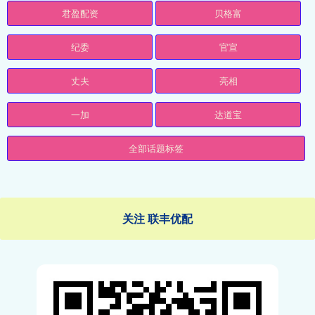
君盈配资
贝格富
纪委
官宣
丈夫
亮相
一加
达道宝
全部话题标签
关注 联丰优配