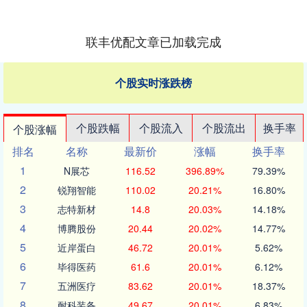
联丰优配文章已加载完成
个股实时涨跌榜
个股跌幅
个股流入
个股流出
换手率
个股涨幅
排名
名称
最新价
涨幅
换手率
1
N展芯
116.52
396.89%
79.39%
2
锐翔智能
110.02
20.21%
16.80%
3
志特新材
14.8
20.03%
14.18%
4
博腾股份
20.44
20.02%
14.77%
5
近岸蛋白
46.72
20.01%
5.62%
6
毕得医药
61.6
20.01%
6.12%
7
五洲医疗
83.62
20.01%
18.37%
8
耐科装备
49.67
20.01%
6.83%