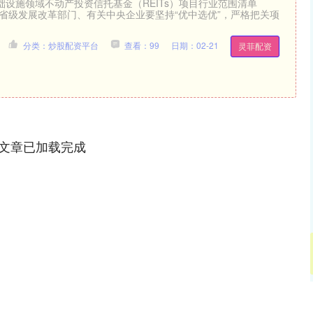
设施领域不动产投资信托基金（REITs）项目行业范围清单
各省级发展改革部门、有关中央企业要坚持“优中选优”，严格把关项
分类：炒股配资平台
查看：99
日期：02-21
灵菲配资
文章已加载完成
沪深300
4668.74
52%
10.58
0.23%