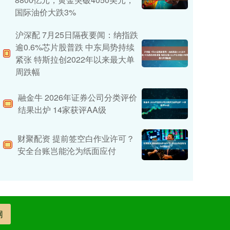
国际油价大跌3%
沪深配 7月25日隔夜要闻：纳指跌
逾0.6%芯片股普跌 中东局势持续
紧张 特斯拉创2022年以来最大单
周跌幅
融金牛 2026年证券公司分类评价
结果出炉 14家获评AA级
财聚配资 提前签空白作业许可？
安全台账岂能沦为纸面应付
网