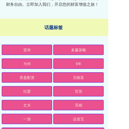
财务自由。立即加入我们，开启您的财富增值之旅！
话题标签
宣布
多赢策略
为何
5年
君盈配资
贝格富
纪委
官宣
丈夫
亮相
一加
达道宝