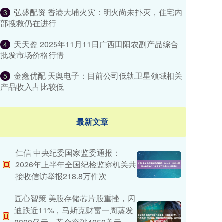
弘盛配资 香港大埔火灾：明火尚未扑灭，住宅内
3
部搜救仍在进行
天天盈 2025年11月11日广西田阳农副产品综合
4
批发市场价格行情
金鑫优配 天奥电子：目前公司低轨卫星领域相关
5
产品收入占比较低
最新文章
仁信 中央纪委国家监委通报：
2026年上半年全国纪检监察机关共
接收信访举报218.8万件次
匠心智策 美股存储芯片股重挫，闪
迪跌近11%，马斯克财富一周蒸发
8800亿元，黄金突破4050美元，