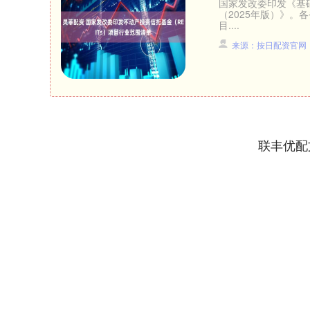
国家发改委印发《基础
（2025年版）》。
目....
来源：按日配资官网
联丰优配
深证成指
14217.53
.10
0.39%
73.32
0.