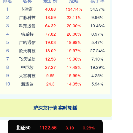
排名
名称
最新价
涨幅
换手率
1
N津富
40.88
134.14%
54.37%
2
广脉科技
18.59
23.11%
9.96%
3
科翔股份
64.32
20.00%
10.46%
4
锴威特
77.82
20.00%
0.97%
5
广哈通信
19.03
19.99%
5.47%
6
欣天科技
18.02
19.97%
27.24%
7
飞天诚信
12.56
19.96%
7.10%
8
中巨芯
27.27
17.49%
19.29%
9
大富科技
9.65
15.99%
4.25%
10
新迅达
24.3
14.95%
5.94%
沪深京行情 实时轮播
北证50
1122.70
创
3.24
0.29%