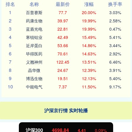
排名
名称
最新价
涨幅
换手率
1
百普赛斯
77.7
20.00%
3.03%
2
药康生物
39.97
19.99%
2.58%
3
蓝盾光电
22.81
19.99%
0.47%
4
寒锐钴业
42.49
15.49%
5.41%
5
近岸蛋白
53.66
14.86%
3.44%
6
毕得医药
70.61
14.63%
2.92%
7
义翘神州
122.45
13.51%
6.46%
8
晶华微
24.67
12.39%
3.91%
9
博迅生物
19.51
12.13%
5.40%
10
中能电气
7.37
11.50%
9.17%
沪深京行情 实时轮播
沪深300
4698.84
4.41
0.09%