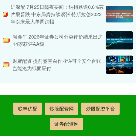
沪深配 7月25日隔夜要闻：纳指跌逾0.6%芯
片股普跌 中东局势持续紧张 特斯拉创2022
年以来最大单周跌幅
融金牛 2026年证券公司分类评价结果出炉
14家获评AA级
财聚配资 提前签空白作业许可？安全台账
岂能沦为纸面应付
联丰优配
炒股配资网
炒股配资平台
证券配资网