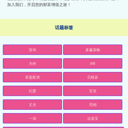
加入我们，开启您的财富增值之旅！
话题标签
宣布
多赢策略
为何
5年
君盈配资
贝格富
纪委
官宣
丈夫
亮相
一加
达道宝