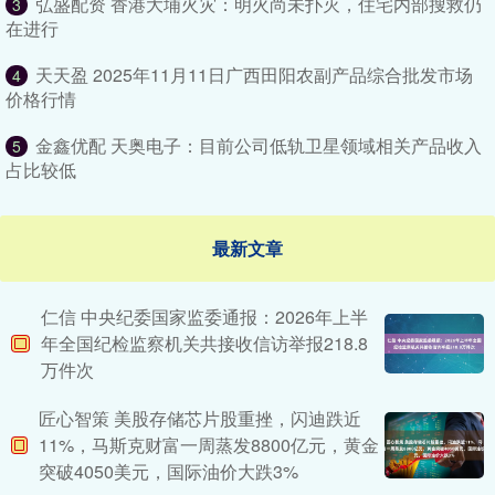
弘盛配资 香港大埔火灾：明火尚未扑灭，住宅内部搜救仍
3
在进行
天天盈 2025年11月11日广西田阳农副产品综合批发市场
4
价格行情
金鑫优配 天奥电子：目前公司低轨卫星领域相关产品收入
5
占比较低
最新文章
仁信 中央纪委国家监委通报：2026年上半
年全国纪检监察机关共接收信访举报218.8
万件次
匠心智策 美股存储芯片股重挫，闪迪跌近
11%，马斯克财富一周蒸发8800亿元，黄金
突破4050美元，国际油价大跌3%