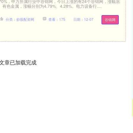
0.70%，申万所属行业中谷锦网，今日上涨的有24个谷锦网，涨幅居
色金属，涨幅分别为4.79%、4.28%。电力设备行....
分类：炒股配资网
查看：175
日期：12-07
谷锦网
文章已加载完成
深证成指
14311.01
02%
200.89
1.42%