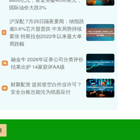
国际油价大跌3%
沪深配 7月25日隔夜要闻：纳指跌
逾0.6%芯片股普跌 中东局势持续
紧张 特斯拉创2022年以来最大单
周跌幅
融金牛 2026年证券公司分类评价
结果出炉 14家获评AA级
财聚配资 提前签空白作业许可？
安全台账岂能沦为纸面应付
网