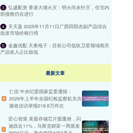
弘盛配资 香港大埔火灾：明火尚未扑灭，住宅内
3
部搜救仍在进行
天天盈 2025年11月11日广西田阳农副产品综合
4
批发市场价格行情
金鑫优配 天奥电子：目前公司低轨卫星领域相关
5
产品收入占比较低
最新文章
仁信 中央纪委国家监委通报：
2026年上半年全国纪检监察机关共
接收信访举报218.8万件次
匠心智策 美股存储芯片股重挫，闪
迪跌近11%，马斯克财富一周蒸发
8800亿元，黄金突破4050美元，