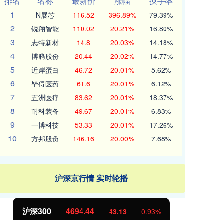
排名
名称
最新价
涨幅
换手率
1
N展芯
116.52
396.89%
79.39%
2
锐翔智能
110.02
20.21%
16.80%
3
志特新材
14.8
20.03%
14.18%
4
博腾股份
20.44
20.02%
14.77%
5
近岸蛋白
46.72
20.01%
5.62%
6
毕得医药
61.6
20.01%
6.12%
7
五洲医疗
83.62
20.01%
18.37%
8
耐科装备
49.67
20.01%
6.83%
9
一博科技
53.33
20.01%
17.26%
10
方邦股份
146.16
20.00%
7.68%
沪深京行情 实时轮播
沪深300
4694.44
北
43.13
0.93%