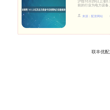
沪指10月29日上涨
前的行业为电力设备、有
来源：配资网站
联丰优配
上证指数
3940.04
.40
2.13%
39.68
1.