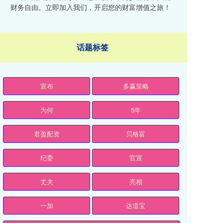
财务自由。立即加入我们，开启您的财富增值之旅！
话题标签
宣布
多赢策略
为何
5年
君盈配资
贝格富
纪委
官宣
丈夫
亮相
一加
达道宝